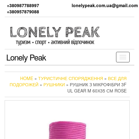
Skip
+380987788997
lonelypeak.com.ua@gmail.com
to
+380957879088
the
content
Lonely Peak
Toggle
navigati
HOME
»
ТУРИСТИЧНЕ СПОРЯДЖЕННЯ
»
ВСЕ ДЛЯ
ПОДОРОЖЕЙ
»
РУШНИКИ
» РУШНИК З МІКРОФІБРИ 3F
UL GEAR M 60Х35 СМ ROSE