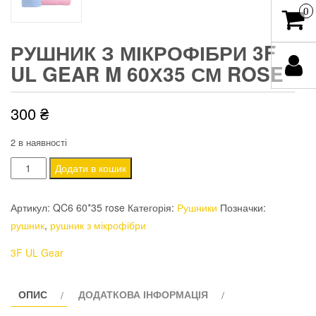
0
РУШНИК З МІКРОФІБРИ 3F
UL GEAR M 60Х35 СМ ROSE
300
₴
2 в наявності
Рушник
Додати в кошик
з
мікрофібри
Артикул:
QC6 60*35 rose
Категорія:
Рушники
Позначки:
3F
рушник
,
рушник з мікрофібри
Ul
3F UL Gear
Gear
M
60х35
ОПИС
ДОДАТКОВА ІНФОРМАЦІЯ
см