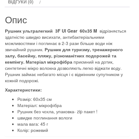
ВІДГУКИ (0)
rose
кількість
Опис
Рушник ультралегкий 3F Ul Gear 60х35 M
відрізняється
здатністю швидко висихати, антибактеріальними
можливостями і поглинає в 2-3 рази більше води ніж
звичайний рушник.
Рушник для туризму, тренажерного
залу, басейну, пляжу, різноманітних подорожей та
кемпінгу. Матеріал мікрофібра
приємний на дотик,
синтетичні мікро волокна дозволяють легко віджати воду.
Рушник займає небагато місця і є відмінним супутником у
кожній подорожі.
Характеристики:
Розмір: 60х35 см
Матеріал: мікрофібра
Рушник без чохла, упаковка- zip пакет !
швидке поглинання вологи
мала вага: 45 г
Колір: рожевий