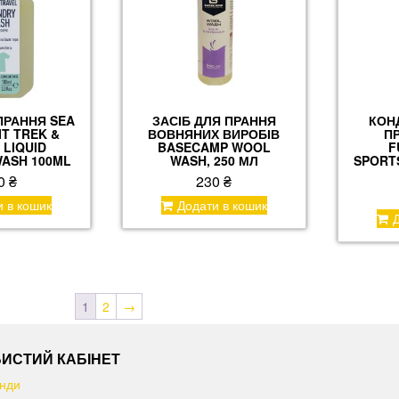
ПРАННЯ SEA
ЗАСІБ ДЛЯ ПРАННЯ
КОН
T TREK &
ВОВНЯНИХ ВИРОБІВ
П
 LIQUID
BASECAMP WOOL
F
ASH 100ML
WASH, 250 МЛ
SPORT
0
₴
230
₴
и в кошик
Додати в кошик
Д
1
2
→
ИСТИЙ КАБІНЕТ
нди