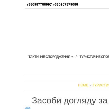
Skip
+380987788997 +380957879088
to
the
content
ТАКТИЧНЕ СПОРЯДЖЕННЯ
ТУРИСТИЧНЕ СП
HOME
»
ТУРИСТИ
Засоби догляду за