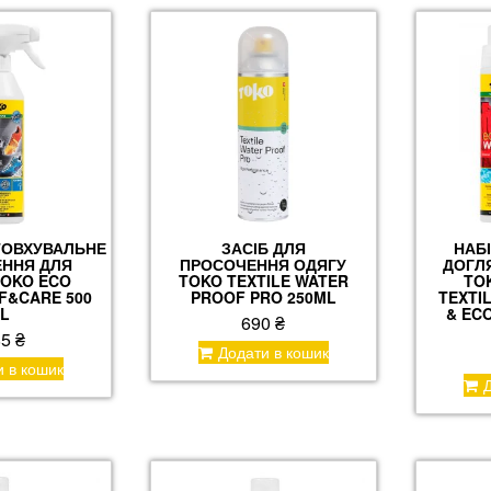
ОВХУВАЛЬНЕ
ЗАСІБ ДЛЯ
НАБ
ННЯ ДЛЯ
ПРОСОЧЕННЯ ОДЯГУ
ДОГЛ
TOKO ECO
TOKO TEXTILE WATER
TO
F&CARE 500
PROOF PRO 250ML
TEXTI
L
& EC
690
₴
85
₴
Додати в кошик
и в кошик
Д