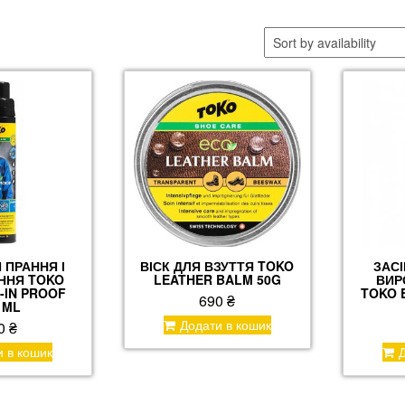
 ПРАННЯ І
ВІСК ДЛЯ ВЗУТТЯ TOKO
ЗАСІ
ННЯ TOKO
LEATHER BALM 50G
ВИР
-IN PROOF
TOKO 
690
₴
 ML
Додати в кошик
0
₴
и в кошик
Д