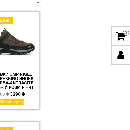
ДАЖ!
0
ВКИ CMP RIGEL
REKKING SHOES
ORBA-ANTRACITE.
НІЙ РОЗМІР – 41
Оригінальна
Поточна
700
₴
3290
₴
ціна:
ціна:
Цей
Оберіть опції
товар
4700 ₴.
3290 ₴.
має
кілька
варіантів.
Параметри