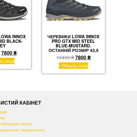
сторінці
товару
товару
LOWA INNOX
ЧЕРЕВИКИ LOWA INNOX
ID BLACK-
PRO GTX MID STEEL
EY
BLUE-MUSTARD.
ОСТАННІЙ РОЗМІР 43,5
Оригінальна
Поточна
₴
7800
₴
Оригінальна
Поточна
10400
₴
7800
₴
ціна:
ціна:
Цей
ть опції
ціна:
ціна:
Цей
товар
10400 ₴.
7800 ₴.
Оберіть опції
товар
10400 ₴.
7800 ₴.
має
має
кілька
кілька
варіантів.
варіантів.
Параметри
Параметри
можна
можна
вибрати
ИСТИЙ КАБІНЕТ
вибрати
на
нди
на
сторінці
ик
сторінці
товару
 обліковий запис
товару
рмлення замовлення