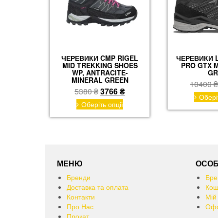
сторінці
товару
ЧЕРЕВИКИ CMP RIGEL
ЧЕРЕВИКИ 
MID TREKKING SHOES
PRO GTX M
WP, ANTRACITE-
GR
MINERAL GREEN
10400
Оригінальна
Поточна
5380
₴
3766
₴
Обері
ціна:
ціна:
Цей
Оберіть опції
товар
5380 ₴.
3766 ₴.
має
кілька
варіантів.
Параметри
можна
МЕНЮ
ОСОБ
вибрати
Бренди
Бре
на
Доставка та оплата
Кош
сторінці
Контакти
Мій
товару
Про Нас
Офо
Прокат