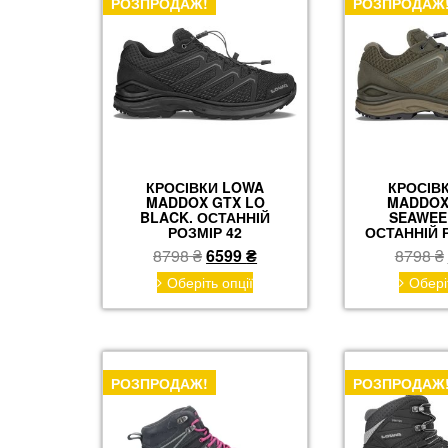
РОЗПРОДАЖ!
РОЗПРОДАЖ
можна
вибрати
на
сторінці
товару
КРОСІВКИ LOWA
КРОСІВ
MADDOX GTX LO
MADDOX
BLACK. ОСТАННІЙ
SEAWEE
РОЗМІР 42
ОСТАННІЙ Р
Оригінальна
Поточна
8798
₴
6599
₴
8798
₴
ціна:
ціна:
Цей
Оберіть опції
Обері
товар
8798 ₴.
6599 ₴.
має
кілька
варіантів.
Параметри
РОЗПРОДАЖ!
РОЗПРОДАЖ
можна
вибрати
на