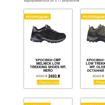
Відображаються усі з 11 результатів
РОЗПРОДАЖ!
РОЗПРОДАЖ
КРОСІВКИ CMP
КРОСІВКИ 
MELNICK LOW
LOW TREKK
TREKKING SHOES WP,
WP, OLIV
NERO
ОСТАННІЙ 
Оригінальна
Поточна
4990
₴
3493
₴
4940
₴
ціна:
ціна:
Цей
Оберіть опції
Обері
товар
4990 ₴.
3493 ₴.
має
кілька
варіантів.
Параметри