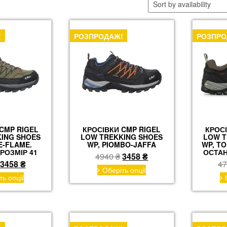
!
РОЗПРОДАЖ!
РОЗПРО
CMP RIGEL
КРОСІВКИ CMP RIGEL
КРОСІ
ING SHOES
LOW TREKKING SHOES
LOW T
E-FLAME.
WP, PIOMBO-JAFFA
WP, T
РОЗМІР 41
ОСТАН
Оригінальна
Поточна
4940
₴
3458
₴
Оригінальна
Поточна
3458
₴
4
ціна:
ціна:
Цей
Оберіть опції
ціна:
ціна:
Цей
товар
ть опції
4940 ₴.
3458 ₴.
товар
4940 ₴.
3458 ₴.
має
має
кілька
кілька
варіантів.
варіантів.
Параметри
Параметри