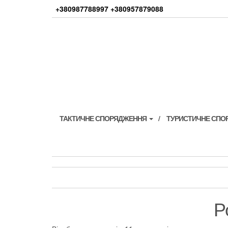
Skip
+380987788997 +380957879088
to
the
content
ТАКТИЧНЕ СПОРЯДЖЕННЯ
ТУРИСТИЧНЕ СП
Р