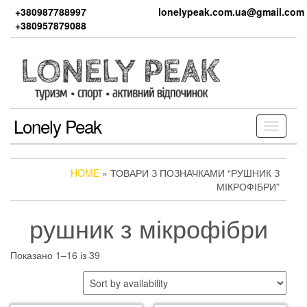
Skip
+380987788997
lonelypeak.com.ua@gmail.com
to
+380957879088
the
content
Lonely Peak
Toggle
navigati
HOME
» ТОВАРИ З ПОЗНАЧКАМИ “РУШНИК З
МІКРОФІБРИ”
рушник з мікрофібри
Показано 1–16 із 39