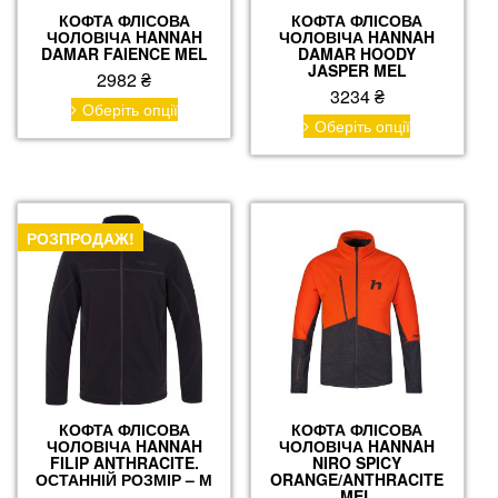
КОФТА ФЛІСОВА
КОФТА ФЛІСОВА
ЧОЛОВІЧА HANNAH
ЧОЛОВІЧА HANNAH
DAMAR FAIENCE MEL
DAMAR HOODY
JASPER MEL
2982
₴
3234
₴
Цей
Оберіть опції
Цей
товар
Оберіть опції
товар
має
має
кілька
кілька
варіантів.
варіантів.
Параметри
Параметри
можна
РОЗПРОДАЖ!
можна
вибрати
вибрати
на
на
сторінці
сторінці
товару
товару
КОФТА ФЛІСОВА
КОФТА ФЛІСОВА
ЧОЛОВІЧА HANNAH
ЧОЛОВІЧА HANNAH
FILIP ANTHRACITE.
NIRO SPICY
ОСТАННІЙ РОЗМІР – М
ORANGE/ANTHRACITE
MEL