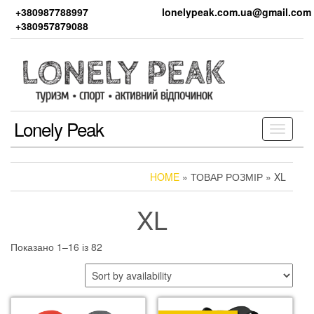
Skip
+380987788997
lonelypeak.com.ua@gmail.com
to
+380957879088
the
content
Lonely Peak
Toggle
navigati
HOME
» ТОВАР РОЗМІР » XL
XL
Показано 1–16 із 82