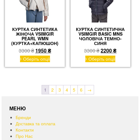
товару
товару
КУРТКА СИНТЕТИКА
КУРТКА СИНТЕТИЧНА
ЖІНОЧА VSIMGIR
VSIMGIR BASIC MNS
PEARL WMN
ЧОЛОВІЧА ТЕМНО-
(КУРТКА+КАПЮШОН)
СИНЯ
Оригінальна
Поточна
Оригінальна
Поточна
3300
₴
1950
₴
3300
₴
2200
₴
ціна:
ціна:
ціна:
ціна:
Цей
Цей
Оберіть опції
Оберіть опції
товар
товар
3300 ₴.
1950 ₴.
3300 ₴.
2200 ₴.
має
має
кілька
кілька
варіантів.
варіантів.
Параметри
Параметри
1
2
3
4
5
6
→
можна
можна
вибрати
вибрати
на
на
МЕНЮ
сторінці
сторінці
Бренди
товару
товару
Доставка та оплата
Контакти
Про Нас