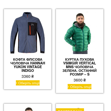
має
кілька
варіантів.
Параметри
можна
вибрати
на
сторінці
товару
КОФТА ФЛІСОВА
КУРТКА ПУХОВА
ЧОЛОВІЧА HANNAH
VSIMGIR VERTICAL
YUKON VINTAGE
MNS ЧОЛОВІЧА
INDIGO
ЗЕЛЕНА. ОСТАННІЙ
РОЗМІР – S
3360
₴
3600
₴
Цей
Оберіть опції
Цей
товар
Оберіть опції
товар
має
має
кілька
кілька
варіантів.
варіантів.
Параметри
Параметри