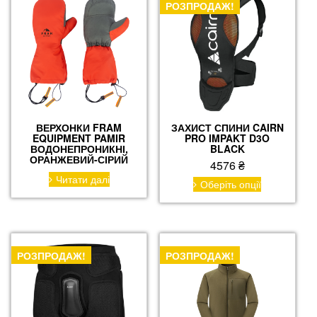
РОЗПРОДАЖ!
ВЕРХОНКИ FRAM
ЗАХИСТ СПИНИ CAIRN
EQUIPMENT PAMIR
PRO IMPAKT D3O
ВОДОНЕПРОНИКНІ,
BLACK
ОРАНЖЕВИЙ-СІРИЙ
4576
₴
Читати далі
Цей
Оберіть опції
товар
має
кілька
варіантів.
Параметри
РОЗПРОДАЖ!
РОЗПРОДАЖ!
можна
вибрати
на
сторінці