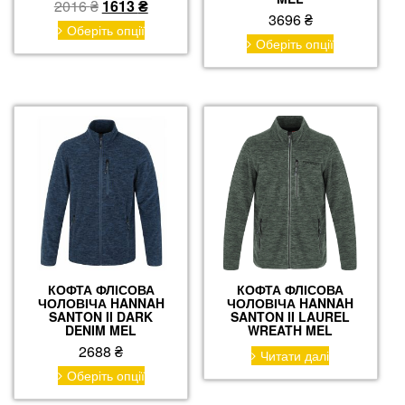
Оригінальна
Поточна
2016
₴
1613
₴
3696
₴
ціна:
ціна:
Цей
Оберіть опції
Цей
товар
2016 ₴.
1613 ₴.
Оберіть опції
товар
має
має
кілька
кілька
варіантів.
варіантів.
Параметри
Параметри
можна
можна
вибрати
вибрати
на
на
сторінці
сторінці
товару
товару
КОФТА ФЛІСОВА
КОФТА ФЛІСОВА
ЧОЛОВІЧА HANNAH
ЧОЛОВІЧА HANNAH
SANTON II DARK
SANTON II LAUREL
DENIM MEL
WREATH MEL
2688
₴
Читати далі
Цей
Оберіть опції
товар