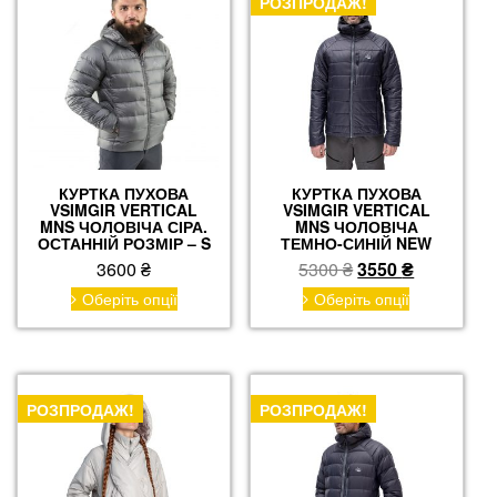
можна
РОЗПРОДАЖ!
можна
вибрати
вибрати
на
на
сторінці
сторінці
товару
товару
КУРТКА ПУХОВА
КУРТКА ПУХОВА
VSIMGIR VERTICAL
VSIMGIR VERTICAL
MNS ЧОЛОВІЧА СІРА.
MNS ЧОЛОВІЧА
ОСТАННІЙ РОЗМІР – S
ТЕМНО-СИНІЙ NEW
Оригінальна
Поточна
3600
₴
5300
₴
3550
₴
ціна:
ціна:
Цей
Цей
Оберіть опції
Оберіть опції
товар
товар
5300 ₴.
3550 ₴.
має
має
кілька
кілька
варіантів.
варіантів.
Параметри
Параметри
РОЗПРОДАЖ!
РОЗПРОДАЖ!
можна
можна
вибрати
вибрати
на
на
сторінці
сторінці