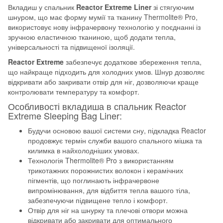
(STS
Вкладиш у спальник
Reactor Extreme Liner
зі стягуючим
ASL031071-
шнуром, що має форму мумії та тканину Thermolite® Pro,
190802)
використовує нову інфрачервону технологію у поєднанні із
зручною еластичною тканиною, щоб додати тепла,
кількість
універсальності та підвищеної ізоляції.
Reactor Extreme
забезпечує додаткове збереження тепла,
що найкраще підходить для холодних умов. Шнур дозволяє
відкривати або закривати отвір для ніг, дозволяючи краще
контролювати температуру та комфорт.
Особливості вкладиша в спальник Reactor
Extreme Sleeping Bag Liner:
Будучи основою вашої системи сну, підкладка Reactor
продовжує термін служби вашого спального мішка та
килимка в найхолодніших умовах.
Технологія Thermolite® Pro з використанням
трикотажних порожнистих волокон і керамічних
пігментів, що поглинають інфрачервоне
випромінювання, для відбиття тепла вашого тіла,
забезпечуючи підвищене тепло і комфорт.
Отвір для ніг на шнурку та плечові отвори можна
відкривати або закривати для оптимального