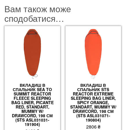
Вам також може
сподобатися…
ВКЛАДИШ В
ВКЛАДИШ В
СПАЛЬНИК SEA TO
СПАЛЬНИК STS
SUMMIT REACTOR
REACTOR EXTREME
FLEECE SLEEPING
SLEEPING BAG LINER,
BAG LINER, PICANTE
SPICY ORANGE,
RED, STANDART,
STANDART, MUMMY W/
MUMMY W/
DRAWCORD, 198 СМ
DRAWCORD, 198 СМ
(STS ASL031071-
(STS ASL031031-
190804)
191904)
2806
₴