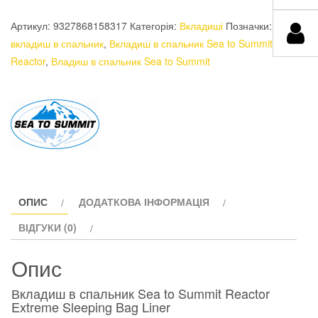
в
спальник
Артикул:
9327868158317
Категорія:
Вкладиші
Позначки:
Sea
вкладиш в спальник
,
Вкладиш в спальник Sea to Summit
to
Reactor
,
Владиш в спальник Sea to Summit
Summit
Reactor
Extreme
Sleeping
Bag
Liner,
Spicy
Orange,
ОПИС
ДОДАТКОВА ІНФОРМАЦІЯ
Compact,
ВІДГУКИ (0)
Mummy
w/
Опис
Drawcord,
177
Вкладиш в спальник Sea to Summit Reactor
см
Extreme Sleeping Bag Liner