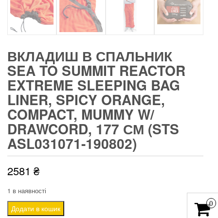
ВКЛАДИШ В СПАЛЬНИК
SEA TO SUMMIT REACTOR
EXTREME SLEEPING BAG
LINER, SPICY ORANGE,
COMPACT, MUMMY W/
DRAWCORD, 177 СМ (STS
ASL031071-190802)
2581
₴
1 в наявності
0
Вкладиш
Додати в кошик