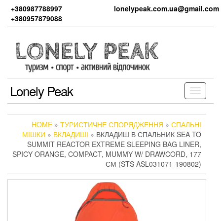
Skip
+380987788997
lonelypeak.com.ua@gmail.com
to
+380957879088
the
content
Lonely Peak
Toggle
navigati
HOME
»
ТУРИСТИЧНЕ СПОРЯДЖЕННЯ
»
СПАЛЬНІ
МІШКИ
»
ВКЛАДИШІ
» ВКЛАДИШ В СПАЛЬНИК SEA TO
SUMMIT REACTOR EXTREME SLEEPING BAG LINER,
SPICY ORANGE, COMPACT, MUMMY W/ DRAWCORD, 177
СМ (STS ASL031071-190802)