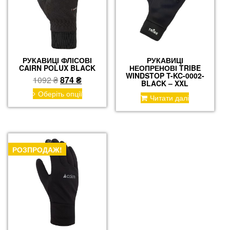
РУКАВИЦІ ФЛІСОВІ
РУКАВИЦІ
CAIRN POLUX BLACK
НЕОПРЕНОВІ TRIBE
WINDSTOP T-KC-0002-
Оригінальна
Поточна
1092
₴
874
₴
BLACK – XXL
ціна:
ціна:
Цей
Оберіть опції
Читати далі
товар
1092 ₴.
874 ₴.
має
кілька
варіантів.
Параметри
РОЗПРОДАЖ!
можна
вибрати
на
сторінці
товару