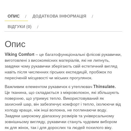
ОПИС
ДОДАТКОВА ІНФОРМАЦІЯ
ВІДГУКИ (0)
Опис
Viking Comfort
– це багатофункціональні флісові рукавички,
виготовлені з високоякісних матеріалів, які не липнуть,
завдяки чому рукавички зберігають свій естетичний вигляд
навіть після численних гірських експедицій, пробіжок по
пересіченій місцевості чи міських прогулянок.
Важливим елементом рукавичок є утеплювач
Thinsulate.
Це тканина, що складається з мікроволокон, які збільшують
поверхню, що утримує тепло. Використовуваний як
захисний шар, він забезпечує комфорт і тепло, ізолюючи від
холоду краще, ніж інші волокна, не поглинаючи воду.
Завдяки широкому діапазону розмірів та універсальному
зовнішньому вигляду, рукавички стануть чудовим вибором
як для жінок, так і для дорослих та людей похилого віку.