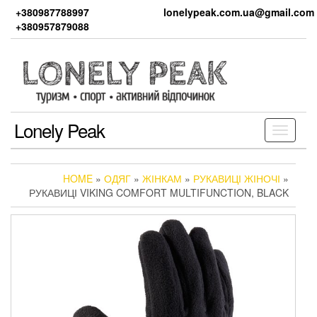
Skip
+380987788997
lonelypeak.com.ua@gmail.com
to
+380957879088
the
content
Lonely Peak
Toggle
navigati
HOME
»
ОДЯГ
»
ЖІНКАМ
»
РУКАВИЦІ ЖІНОЧІ
»
РУКАВИЦІ VIKING COMFORT MULTIFUNCTION, BLACK