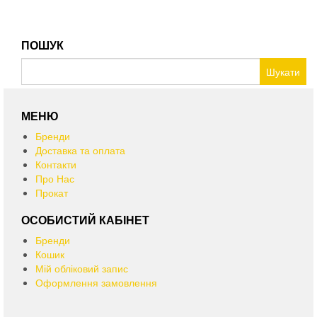
має
кілька
варіантів.
Параметри
ПОШУК
можна
Пошук:
вибрати
на
сторінці
товару
МЕНЮ
Бренди
Доставка та оплата
Контакти
Про Нас
Прокат
ОСОБИСТИЙ КАБІНЕТ
Бренди
Кошик
Мій обліковий запис
Оформлення замовлення