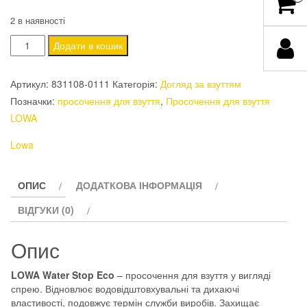
2 в наявності
Просочення
Додати в кошик
для
взуття
Артикул:
831108-0111
Категорія:
Догляд за взуттям
LOWA
Позначки:
просочення для взуття
,
Просочення для взуття
Water
LOWA
Stop
Lowa
Eco
200
ml
ОПИС
ДОДАТКОВА ІНФОРМАЦІЯ
кількість
ВІДГУКИ (0)
Опис
LOWA
Water
Stop
Eco
– просочення для взуття у вигляді
спрею. Відновлює водовідштовхувальні та дихаючі
властивості, подовжує термін служби виробів. Захищає