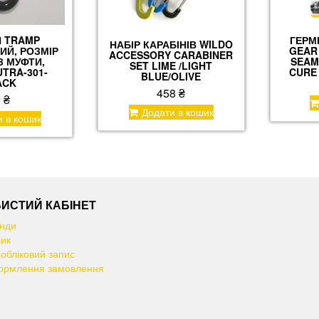
Н TRAMP
ГЕРМ
НАБІР КАРАБІНІВ WILDO
ИЙ, РОЗМІР
GEAR
ACCESSORY CARABINER
З МУФТИ,
SEAM
SET LIME /LIGHT
TRA-301-
CURE
BLUE/OLIVE
ACK
458
₴
0
₴
Додати в кошик
и в кошик
ИСТИЙ КАБІНЕТ
нди
ик
 обліковий запис
рмлення замовлення