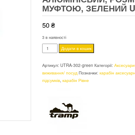
МУФТОЮ, ЗЕЛЕНИЙ U
50
₴
3 в наявності
Карабін
Додати в кошик
Tramp
алюмінієвий,
Артикул:
UTRA-302-green
Категорії:
Аксесуари
розмір
виживання/ посуд
Позначки:
карабін аксесуар
7
підсумків
,
карабін Рівне
см,
з
муфтою,
зелений
UTRA-
302
кількість