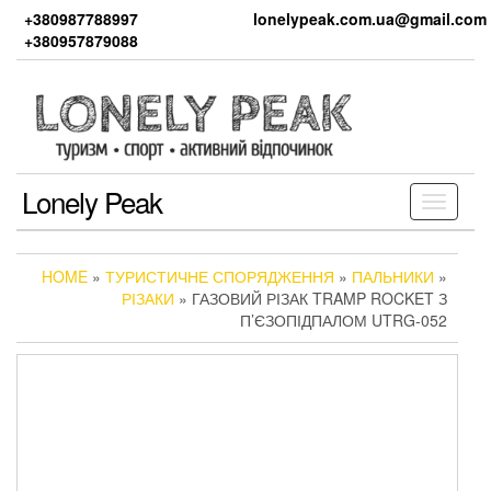
Skip
+380987788997
lonelypeak.com.ua@gmail.com
to
+380957879088
the
content
Lonely Peak
Toggle
navigati
HOME
»
ТУРИСТИЧНЕ СПОРЯДЖЕННЯ
»
ПАЛЬНИКИ
»
РІЗАКИ
» ГАЗОВИЙ РІЗАК TRAMP ROCKET З
П’ЄЗОПІДПАЛОМ UTRG-052