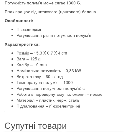
Потужність полум’я може сягає 1300 C.
Різак працює від штокового (цангового) балона.
Особливості:
Пьезоподжиг
Регулювання рівня потужності полум’я
Характеристики:
Розмір – 15.3 X 6.7 X 4 cm
Вага – 125 g
Калібр – 19 mm
Номінальна потужність – 0,83 kW
Витрата газу – 60 г / год
Температура полум’я – 1300
Регулювання потужності полум’я: є
Робота в перевернутому положенні – немає
Матеріал – пластик, нерж. сталь
Підпалювання – п`єзоелектричні
Супутні товари