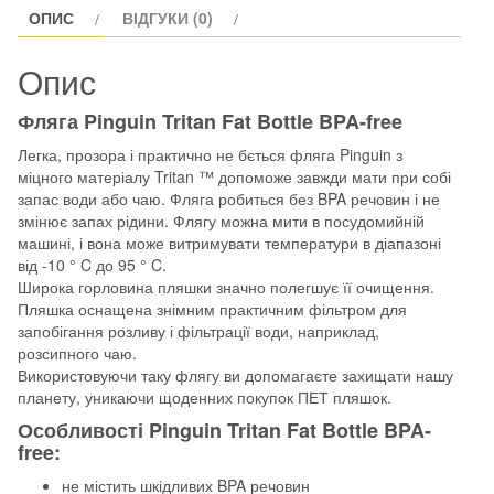
ОПИС
ВІДГУКИ (0)
Опис
Фляга Pinguin Tritan Fat Bottle BPA-free
Легка, прозора і практично не бється фляга Pinguin з
міцного матеріалу Tritan ™ допоможе завжди мати при собі
запас води або чаю. Фляга робиться без BPA речовин і не
змінює запах рідини. Флягу можна мити в посудомийній
машині, і вона може витримувати температури в діапазоні
від -10 ° C до 95 ° C.
Широка горловина пляшки значно полегшує її очищення.
Пляшка оснащена знімним практичним фільтром для
запобігання розливу і фільтрації води, наприклад,
розсипного чаю.
Використовуючи таку флягу ви допомагаєте захищати нашу
планету, уникаючи щоденних покупок ПЕТ пляшок.
Особливості Pinguin Tritan Fat Bottle BPA-
free:
не містить шкідливих BPA речовин