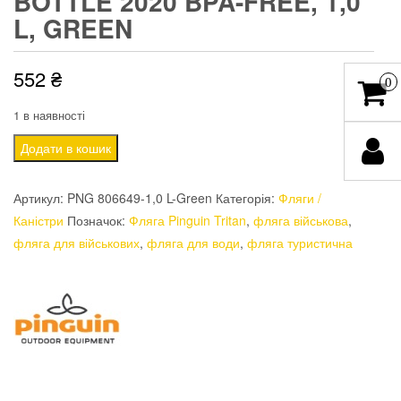
BOTTLE 2020 BPA-FREE, 1,0
L, GREEN
552
₴
0
1 в наявності
Фляга
Додати в кошик
Pinguin
Tritan
Артикул:
PNG 806649-1,0 L-Green
Категорія:
Фляги /
Fat
Каністри
Позначок:
Фляга Pinguin Tritan
,
фляга військова
,
Bottle
фляга для військових
,
фляга для води
,
фляга туристична
2020
BPA-
free,
1,0
L,
Green
кількість