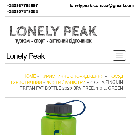
Skip
+380987788997
lonelypeak.com.ua@gmail.com
to
+380957879088
the
content
Lonely Peak
Toggle
navigati
HOME
»
ТУРИСТИЧНЕ СПОРЯДЖЕННЯ
»
ПОСУД
ТУРИСТИЧНИЙ
»
ФЛЯГИ / КАНІСТРИ
» ФЛЯГА PINGUIN
TRITAN FAT BOTTLE 2020 BPA-FREE, 1,0 L, GREEN