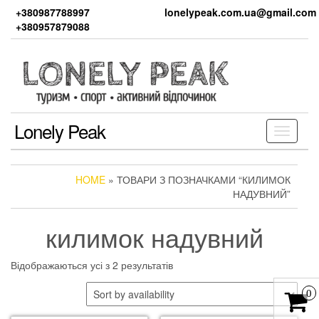
Skip
+380987788997
lonelypeak.com.ua@gmail.com
to
+380957879088
the
content
Lonely Peak
Toggle
navigati
HOME
» ТОВАРИ З ПОЗНАЧКАМИ “КИЛИМОК
НАДУВНИЙ”
килимок надувний
Відображаються усі з 2 результатів
0