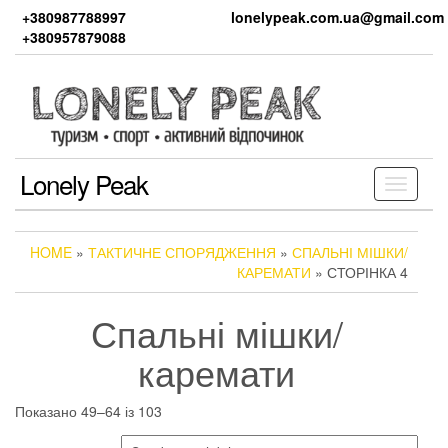
Skip
+380987788997
lonelypeak.com.ua@gmail.com
to
+380957879088
the
content
Lonely Peak
Toggle
navigati
HOME
»
ТАКТИЧНЕ СПОРЯДЖЕННЯ
»
СПАЛЬНІ МІШКИ/
КАРЕМАТИ
» СТОРІНКА 4
Спальні мішки/
каремати
Показано 49–64 із 103